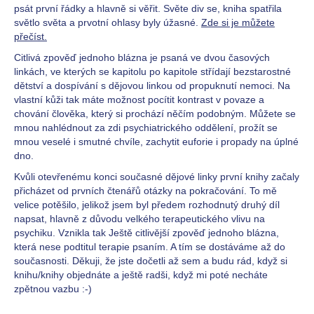
psát první řádky a hlavně si věřit. Světe div se, kniha spatřila
světlo světa a prvotní ohlasy byly úžasné.
Zde si je můžete
přečíst.
Citlivá zpověď jednoho blázna je psaná ve dvou časových
linkách, ve kterých se kapitolu po kapitole střídají bezstarostné
dětství a dospívání s dějovou linkou od propuknutí nemoci. Na
vlastní kůži tak máte možnost pocítit kontrast v povaze a
chování člověka, který si prochází něčím podobným. Můžete se
mnou nahlédnout za zdi psychiatrického oddělení, prožít se
mnou veselé i smutné chvíle, zachytit euforie i propady na úplné
dno.
Kvůli otevřenému konci současné dějové linky první knihy začaly
přicházet od prvních čtenářů otázky na pokračování. To mě
velice potěšilo, jelikož jsem byl předem rozhodnutý druhý díl
napsat, hlavně z důvodu velkého terapeutického vlivu na
psychiku. Vznikla tak Ještě citlivější zpověď jednoho blázna,
která nese podtitul terapie psaním. A tím se dostáváme až do
současnosti. Děkuji, že jste dočetli až sem a budu rád, když si
knihu/knihy objednáte a ještě radši, když mi poté necháte
zpětnou vazbu :-)