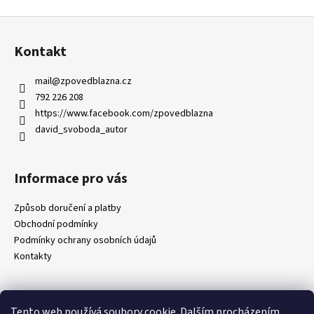
Z
á
Kontakt
p
a
mail
@
zpovedblazna.cz
t
792 226 208
í
https://www.facebook.com/zpovedblazna
david_svoboda_autor
Informace pro vás
Způsob doručení a platby
Obchodní podmínky
Podmínky ochrany osobních údajů
Kontakty
Tento web používá soubory cookie. Dalším procházením