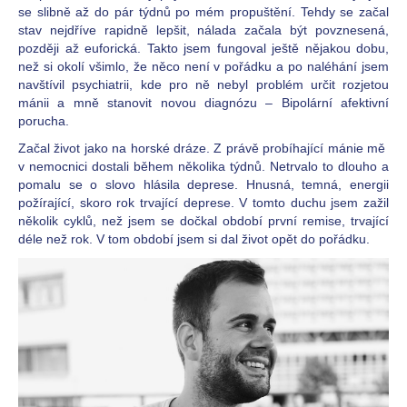
se slibně až do pár týdnů po mém propuštění. Tehdy se začal
a
stav nejdříve rapidně lepšit, nálada začala být povznesená,
j
později až euforická. Takto jsem fungoval ještě nějakou dobu,
í
než si okolí všimlo, že něco není v pořádku a po naléhání jsem
navštívil psychiatrii, kde pro ně nebyl problém určit rozjetou
t
mánii a mně stanovit novou diagnózu – Bipolární afektivní
?
porucha.
Začal život jako na horské dráze. Z právě probíhající mánie mě
v nemocnici dostali během několika týdnů. Netrvalo to dlouho a
pomalu se o slovo hlásila deprese. Hnusná, temná, energii
požírající, skoro rok trvající deprese. V tomto duchu jsem zažil
HLEDAT
několik cyklů, než jsem se dočkal období první remise, trvající
déle než rok. V tom období jsem si dal život opět do pořádku.