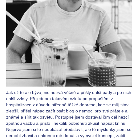
Jak už to ale bývá, nic netrvá věčně a přišly další pády a po nich
další vzlety. Při jednom takovém vzletu po propuštění z
hospitalizace z důvodu středně těžké deprese, kde se můj stav
zlepšil, přišel nápad začít psát blog o nemoci pro své přátele a
známé a šířit tak osvětu. Postupně jsem dostával čím dál hezčí
zpětnou vazbu a přišlo i několik pobídnutí zkusit napsat knihu.
Nejprve jsem si to nedokázal představit, ale té myšlenky jsem se
nemohl zbavit a nakonec mě donutila vymyslet koncept, začít