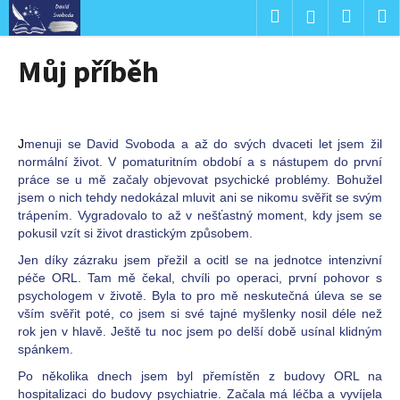
K
Přejít
Hledat
Nákup
M
Přihlášení
na
o
obsah
Zpět
Zpět
košík
š
Můj příběh
í
C
k
o
p
J
menuji se David Svoboda a až do svých dvaceti let jsem žil
o
normální život. V pomaturitním období a s nástupem do první
práce se u mě začaly objevovat psychické problémy. Bohužel
t
jsem o nich tehdy nedokázal mluvit ani se nikomu svěřit se svým
ř
trápením. Vygradovalo to až v nešťastný moment, kdy jsem se
e
pokusil vzít si život drastickým způsobem.
b
Jen díky zázraku jsem přežil a ocitl se na jednotce intenzivní
u
péče ORL. Tam mě čekal, chvíli po operaci, první pohovor s
psychologem v životě. Byla to pro mě neskutečná úleva se se
j
vším svěřit poté, co jsem si své tajné myšlenky nosil déle než
e
rok jen v hlavě. Ještě tu noc jsem po delší době usínal klidným
t
spánkem.
e
Po několika dnech jsem byl přemístěn z budovy ORL na
n
hospitalizaci do budovy psychiatrie. Začala má léčba a vyvíjela