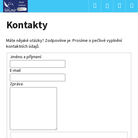
K
Přejít
Hledat
Nákup
M
Přihlášení
na
o
obsah
Zpět
Zpět
košík
š
Kontakty
í
C
k
o
Máte nějaké otázky? Zodpovíme je. Prosíme o pečlivé vyplnění
kontaktních údajů.
p
o
Jméno a příjmení
t
E-mail
ř
e
Zpráva
b
u
j
e
t
e
n