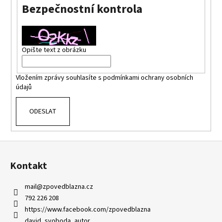
Bezpečnostní kontrola
a
j
í
t
Opište text z obrázku
?
Vložením zprávy souhlasíte s
podmínkami ochrany osobních
údajů
ODESLAT
HLEDAT
Z
á
Kontakt
p
a
mail
@
zpovedblazna.cz
t
792 226 208
í
https://www.facebook.com/zpovedblazna
david_svoboda_autor