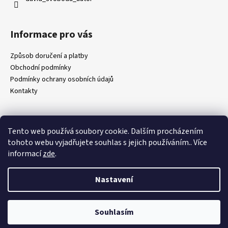
Informace pro vás
Způsob doručení a platby
Obchodní podmínky
Podmínky ochrany osobních údajů
Kontakty
Tento web používá soubory cookie. Dalším procházením
Přijímáme online platby
tohoto webu vyjadřujete souhlas s jejich používáním.. Více
informací
zde
.
Nastavení
Vytvořil Shoptet
Souhlasím
Copyright 2026
Zpověď jednoho blázna
. Všechna práva vyhrazena.