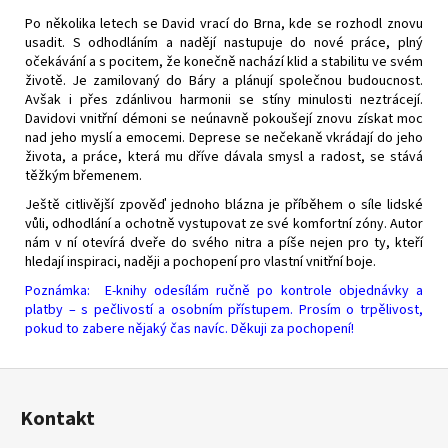
Po několika letech se David vrací do Brna, kde se rozhodl znovu
usadit. S odhodláním a nadějí nastupuje do nové práce, plný
očekávání a s pocitem, že konečně nachází klid a stabilitu ve svém
životě. Je zamilovaný do Báry a plánují společnou budoucnost.
Avšak i přes zdánlivou harmonii se stíny minulosti neztrácejí.
Davidovi vnitřní démoni se neúnavně pokoušejí znovu získat moc
nad jeho myslí a emocemi. Deprese se nečekaně vkrádají do jeho
života, a práce, která mu dříve dávala smysl a radost, se stává
těžkým břemenem.
Ještě citlivější zpověď jednoho blázna je příběhem o síle lidské
vůli, odhodlání a ochotně vystupovat ze své komfortní zóny. Autor
nám v ní otevírá dveře do svého nitra a píše nejen pro ty, kteří
hledají inspiraci, naději a pochopení pro vlastní vnitřní boje.
Poznámka: E-knihy odesílám ručně po kontrole objednávky a
platby – s pečlivostí a osobním přístupem. Prosím o trpělivost,
pokud to zabere nějaký čas navíc. Děkuji za pochopení!
Z
á
Kontakt
p