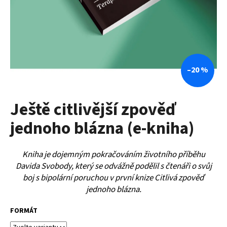
a
j
í
t
?
–20 %
Ještě citlivější zpověď
HLEDAT
jednoho blázna (e-kniha)
Kniha je dojemným pokračováním životního příběhu
Davida Svobody, který se odvážně podělil s čtenáři o svůj
boj s bipolární poruchou v první knize Citlivá zpověď
jednoho blázna.
FORMÁT