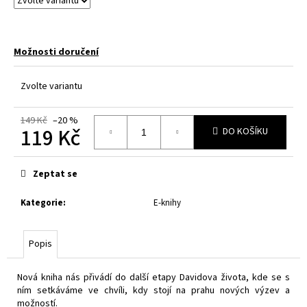
Možnosti doručení
Zvolte variantu
149 Kč
–20 %
119 Kč
DO KOŠÍKU
Měrná
cena:
Zeptat se
Kategorie
:
E-knihy
Popis
Nová kniha nás přivádí do další etapy Davidova života, kde se s
ním setkáváme ve chvíli, kdy stojí na prahu nových výzev a
možností.