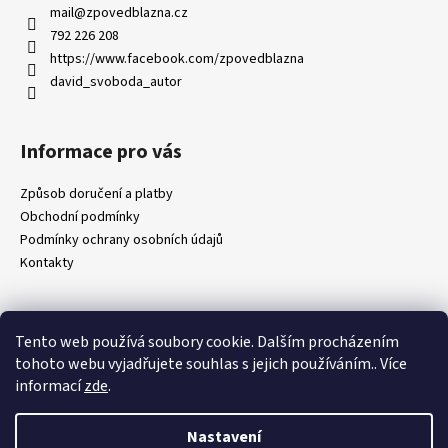
a
mail
@
zpovedblazna.cz
t
792 226 208
í
https://www.facebook.com/zpovedblazna
david_svoboda_autor
Informace pro vás
Způsob doručení a platby
Obchodní podmínky
Podmínky ochrany osobních údajů
Kontakty
Tento web používá soubory cookie. Dalším procházením
Přijímáme online platby
tohoto webu vyjadřujete souhlas s jejich používáním.. Více
informací
zde
.
Nastavení